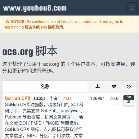
www.youhou8.com
C
×
By continued use of this site you understand and agree to
NOTICE:
the binding
and
.
服务条款
隐私政策
acs.org 脚本
这里整理了适用于 acs.org 的 1 个用户脚本，可按安装量、评
分和更新时间进行筛选。
名称
SciHub CRX
作者：
max
186994
70.6
Apr
8.8.23.1
27
SciHub CRX 油猴版，超级好用的 SCI 科
研助手，完美支持 Sci-Hub、unpaywall、
Pubmed 等数据库，访问文献网页时，会
在文献 DOI / PMID / PMCID 后面添加
SciHub CRX 图标，点击图标可获取详细
文章信息，如IF、分区、引用次数、文章