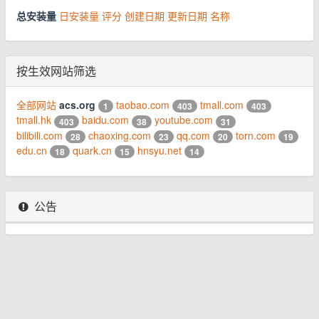
总安装量
日安装量
评分
创建日期
更新日期
名称
按生效网站筛选
全部网站
acs.org
taobao.com
tmall.com
1
403
403
tmall.hk
baidu.com
youtube.com
403
38
31
bilibili.com
chaoxing.com
qq.com
torn.com
28
23
20
19
edu.cn
quark.cn
hnsyu.net
18
15
14
公告
© 2026 www.youhou8.com