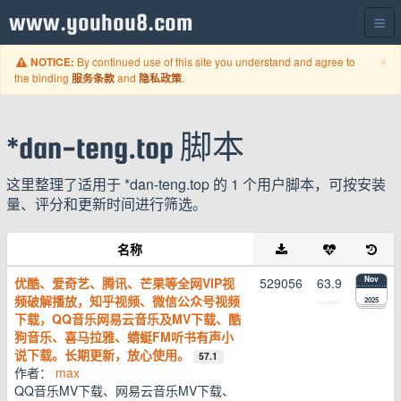
www.youhou8.com
C
×
By continued use of this site you understand and agree to
NOTICE:
the binding
and
.
服务条款
隐私政策
*dan-teng.top 脚本
这里整理了适用于 *dan-teng.top 的 1 个用户脚本，可按安装
量、评分和更新时间进行筛选。
名称
优酷、爱奇艺、腾讯、芒果等全网VIP视
529056
63.9
Nov
频破解播放，知乎视频、微信公众号视频
2025
下载，QQ音乐网易云音乐及MV下载、酷
狗音乐、喜马拉雅、蜻蜓FM听书有声小
说下载。长期更新，放心使用。
57.1
作者：
max
QQ音乐MV下载、网易云音乐MV下载、