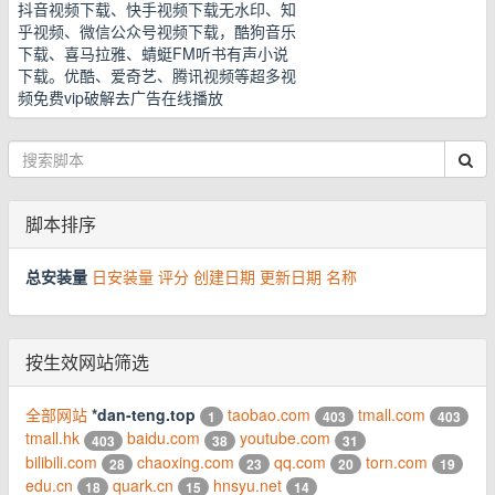
抖音视频下载、快手视频下载无水印、知
乎视频、微信公众号视频下载，酷狗音乐
下载、喜马拉雅、蜻蜓FM听书有声小说
下载。优酷、爱奇艺、腾讯视频等超多视
频免费vip破解去广告在线播放
脚本排序
总安装量
日安装量
评分
创建日期
更新日期
名称
按生效网站筛选
全部网站
*dan-teng.top
taobao.com
tmall.com
1
403
403
tmall.hk
baidu.com
youtube.com
403
38
31
bilibili.com
chaoxing.com
qq.com
torn.com
28
23
20
19
edu.cn
quark.cn
hnsyu.net
18
15
14