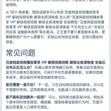
或限制。
从 SEO 角度看，围绕该脚本可以布局“百度网盘视频播放尊享
VIP 解锁视频倍数 解锁全部清晰度 怎么用”“百度网盘视频播放尊
享 VIP 解锁视频倍数 解锁全部清晰度 安装教程”“百度网盘视频播
放尊享 VIP 解锁视频倍数 解锁全部清晰度 不生效怎么办”“合规风
险较高 油猴脚本推荐”等长尾词。正文里不要只重复脚本名称，更
要解释用户为什么需要它、安装后如何验证效果、出现问题如何
排查。
常见问题
百度网盘视频播放尊享 VIP 解锁视频倍数 解锁全部清晰度 安装后
没有反应怎么办？
先确认脚本管理器已启用，再看当前页面地址
是否符合脚本匹配规则。已经打开的页面需要刷新；如果同类脚
本很多，建议临时停用其他脚本做对比。
是否需要一直开启？
不一定。只在目标网站使用的脚本，可以在
不需要时停用。这样能降低冲突，也能减少浏览器资源占用。
能不能和其他脚本一起用？
可以，但同类功能容易冲突。例如多
个脚本同时修改按钮、播放器、搜索结果或复制行为时，页面可
能出现重复入口或样式错乱。