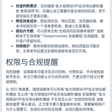
快速判断需求
：当你搜索“各大视频站VIP会员地址解析播
放 使用说明”时，先确认自己需要的是合规风险较高，而不
是安装后才摸索功能。
降低排查成本
：把启用状态、网址匹配、浏览器权限、脚
本冲突放在同一个清单里检查，能减少反复重装。
做站内专题
：可以把本文和“合规风险较高脚本推荐”“油猴
脚本不生效排查”“Tampermonkey 安装教程”互相链接，提
升用户停留时间。
持续维护
：脚本依赖目标网站结构，网站改版后可能失
效；文章发布后建议定期检查脚本是否仍可用。
权限与合规提醒
风险提醒：该类脚本可能涉及访问控制、付费权益、平台规则或
账号安全，本文只做功能认识与风险说明，不建议用于绕过付费
或限制。
从 SEO 角度看，围绕该脚本可以布局“各大视频站VIP会员地址解
析播放 怎么用”“各大视频站VIP会员地址解析播放 安装教程”“各大
视频站VIP会员地址解析播放 不生效怎么办”“合规风险较高 油猴
脚本推荐”等长尾词。正文里不要只重复脚本名称，更要解释用户
为什么需要它、安装后如何验证效果、出现问题如何排查。