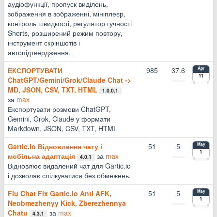
аудіофункції, пропуск виділень,
зображення в зображенні, мініплеєр,
контроль швидкості, регулятор гучності
Shorts, розширений режим повтору,
інструмент скріншотів і
автопідтвердження.
ЕКСПОРТУВАТИ
985
37.6
Apr
11
ChatGPT/Gemini/Grok/Claude Chat ->
MD, JSON, CSV, TXT, HTML
1.0.0.1
за
max
Експортувати розмови ChatGPT,
Gemini, Grok, Claude у формати
Markdown, JSON, CSV, TXT, HTML
Gartic.io Відновлення чату і
51
5
May
1
мобільна адаптація
за
max
4.0.1
Відновлює видалений чат для Gartic.io
і дозволяє спілкуватися без обмежень.
Fiu Chat Fix Gartic.io Anti AFK,
51
5
May
1
Neobmezhenyy Kick, Zberezhennya
Chatu
за
max
4.3.1