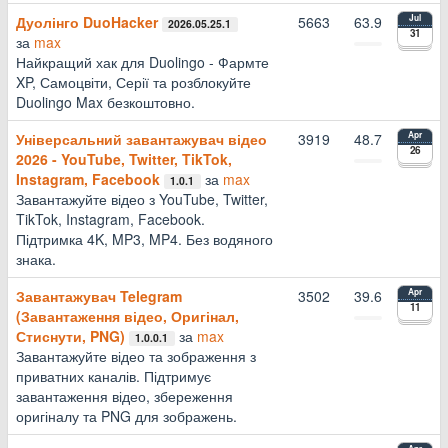
Дуолінго DuoHacker
5663
63.9
Jul
2026.05.25.1
31
за
max
Найкращий хак для Duolingo - Фармте
XP, Самоцвіти, Серії та розблокуйте
Duolingo Max безкоштовно.
Універсальний завантажувач відео
3919
48.7
Apr
26
2026 - YouTube, Twitter, TikTok,
Instagram, Facebook
за
max
1.0.1
Завантажуйте відео з YouTube, Twitter,
TikTok, Instagram, Facebook.
Підтримка 4K, MP3, MP4. Без водяного
знака.
Завантажувач Telegram
3502
39.6
Apr
11
(Завантаження відео, Оригінал,
Стиснути, PNG)
за
max
1.0.0.1
Завантажуйте відео та зображення з
приватних каналів. Підтримує
завантаження відео, збереження
оригіналу та PNG для зображень.