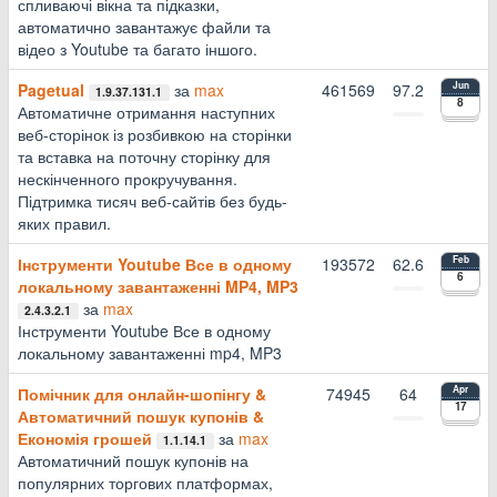
спливаючі вікна та підказки,
автоматично завантажує файли та
відео з Youtube та багато іншого.
Pagetual
за
max
461569
97.2
Jun
1.9.37.131.1
8
Автоматичне отримання наступних
веб-сторінок із розбивкою на сторінки
та вставка на поточну сторінку для
нескінченного прокручування.
Підтримка тисяч веб-сайтів без будь-
яких правил.
Інструменти Youtube Все в одному
193572
62.6
Feb
6
локальному завантаженні MP4, MP3
за
max
2.4.3.2.1
Інструменти Youtube Все в одному
локальному завантаженні mp4, MP3
Помічник для онлайн-шопінгу &
74945
64
Apr
17
Автоматичний пошук купонів &
Економія грошей
за
max
1.1.14.1
Автоматичний пошук купонів на
популярних торгових платформах,