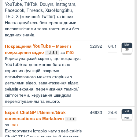
YouTube, TikTok, Douyin, Instagram,
Facebook, Threads, XiaoHongShu,
TED, X (колишній Twitter) та інших.
Насолоджуйтесь безперешкодними
високоякісними завантаженнями без
водяних знаків.
Покращення YouTube – Макет і
52992
64.1
May
28
покращення відео
за
max
1.1.5.1
Користувацький скрипт, що покращує
YouTube за допомогою багатьох
корисних функцій, зокрема:
оптимізованого макета сторінки з
деталями відео, завантаження відео,
знімків екрана, перемикання темної/
світлої теми, керування швидким
перемотуванням та іншого.
Export ChatGPT/Gemini/Grok
46933
24.6
Jul
conversations as Markdown
2025
1.1.1
за
max
Експортувати історію чату з веб‑сайтів
ChatGPT і Grok у звичайний формат