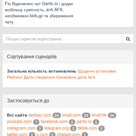
Fiu Відновлює чат Gartic.io і додає
мобільну сумісність, anti AFK,
необмежені kick-дії та збереження
чату.
Сортування сценаріїв
Загальна кількість встановлень
Щоденні установки
Рейтинг
Дата створення
Оновлена дата
Ім'я
Застосовується до
Всі сайти
taobao.com
tmall.com
tmall.hk
24
24
24
youtube.com
facebook.com
gartic.io
7
2
2
instagram.com
telegram.org
tiktok.com
2
2
2
twitter.com
x.com
chatgpt.com
2
2
1