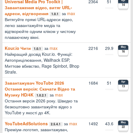
Universal Media Pro Toolkit |
2364
51
Apr
14
Завантаження відео, витяг URL-
адреси, відтворення
за
max
1.0.1
Витягуйте прямі URL-адреси відео,
легко завантажуйте медіа та
відтворюйте одним кліком у чистому
плаваючому вікні.
Kour.io Чити
за
max
2216
29.9
May
1.0.1
16
Найкращий досвід Kour.io. Функції:
Автоприцілювання, Wallhack ESP,
Миттєве вбивство, Rage Spinbot, Bhop
Strafe.
Завантажувач YouTube 2026
1684
51
Apr
13
Остання версія: Скачати Відео та
Музику HD/4K
за
max
1.0.2.1
Остання версія 2026 року. Швидко та
безкоштовно завантажуйте відео з
YouTube у якості до 4K.
YouTubeAdSolutions
за
max
1492
43.6
May
2.5.4.1
22
Преміум-логотип, завантажувач,