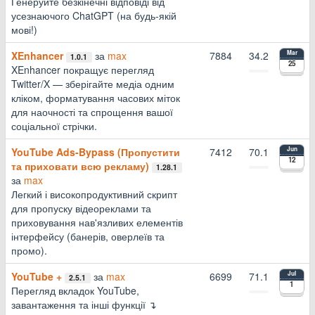
Генеруйте безкінечні відповіді від
усезнаючого ChatGPT (на будь-якій
мові!)
XEnhancer
за
max
7884
34.2
Mar
1.0.1
25
XEnhancer покращує перегляд
Twitter/X — зберігайте медіа одним
кліком, форматування часових міток
для наочності та спрощення вашої
соціальної стрічки.
YouTube Ads-Bypass (Пропустити
7412
70.1
Jun
12
та приховати всю рекламу)
1.28.1
за
max
Легкий і високопродуктивний скрипт
для пропуску відеореклами та
приховування нав'язливих елементів
інтерфейсу (банерів, оверлеїв та
промо).
YouTube +
за
max
6699
71.1
Jul
2.5.1
1
Перегляд вкладок YouTube,
завантаження та інші функції ↴