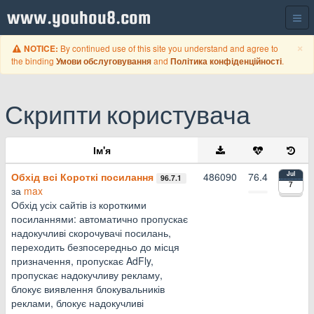
www.youhou8.com
C
×
By continued use of this site you understand and agree to
NOTICE:
the binding
and
.
Умови обслуговування
Політика конфіденційності
Скрипти користувача
Ім'я
Обхід всі Короткі посилання
486090
76.4
Jul
96.7.1
7
за
max
Обхід усіх сайтів із короткими
посиланнями: автоматично пропускає
надокучливі скорочувачі посилань,
переходить безпосередньо до місця
призначення, пропускає AdFly,
пропускає надокучливу рекламу,
блокує виявлення блокувальників
реклами, блокує надокучливі