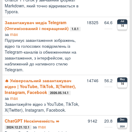
Markdown, який точно відкривається в
Typora.
Завантажувач медіа Telegram
18325
64.6
Jul
14
(Оптимізований і покращений)
1.0.1
за
max
Підтримує завантаження зображень,
відео та голосових повідомлень із
Telegram-каналів із обмеженнями на
завантаження, з інтерфейсом, що
наближений до нативного стилю
Telegram.
🔥 Універсальний завантажувач
14746
56.2
May
14
відео | YouTube, TikTok, X(Twitter),
Instagram, Facebook
2026.05.14.1
за
max
Завантажуйте відео з YouTube, TikTok,
X(Twitter), Instagram, Facebook.
ChatGPT Нескінченність ∞
9142
20.8
Dec
за
max
2024
2024.12.21.12.1