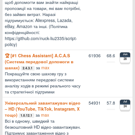
щоб допомогти вам знайти найкращі
пропозиції на товари, які вам потрібні,
без зайвих витрат. Наразі
підтримується: Aliexpress, Lazada,
eBay, Amazon та інші. (Політика
конфіденційності:
https://github.com/nuck-liu2335/script-
policy)
🏆 [#1 Chess Assistant] A.C.A.S
61936
68.6
Jun
28
(Система передової допомоги в
шахах)
за
max
2.4.3.1
Покращуйте свою шахову гру з
використанням передової системи
аналізу ходів в режимі реального часу
та стратегічної підтримки
Універсальний завантажувач відео
54931
57.8
Jul
24
– HD (YouTube, TikTok, Instagram, X
тощо)
за
max
1.0.12.1
Всі в одному, швидкий та
безкоштовний HD відео-завантажувач.
Підтримує завантаження відео з