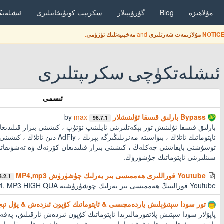
مۇلاھىزە
Blog
گۇرۇپپىلار
سكريپت كۈتۈپخانىلىرى
ئىشلەتك
.
and
NOTICE
مۇلازىمەت شەرتلىرى
مەخپىيەتلىك تۈزۈمى
ئىشلەتكۈچى سكرىپتلىرى
ئىسمى
Bypass بارلىق قىسقا ئۇلىنىشلار
max
by
96.7.1
بارلىق قىسقا ئۇلىنىش تور بېكەتلىرىنى ئايلىنىپ ئۆتۈپ ، كىشىنى بىزار قىلىدى
ئاپتوماتىك ئاتلاڭ ، بىۋاسىتە مەنزىلىڭىزگە ب
سىنلىرىنى ئاپتوماتىك چۈشۈرۈڭ.
Youtube قوراللىرى ھەممىسى بىر يەرلىك چۈشۈرۈش MP4,mp3
3.2.1
Youtube قورالىنىڭ ھەممىسى بىر يەرلىك چۈشۈرۈشتە mp4, MP3 HIGH QUAقنى قا
تور سودا سېتىۋېلىش ياردەمچىسى & ئاپتوماتىك كۇپون ئىزدەش & پۇل ت
پاپۇلار سودا سېتىش پلاتفورمالىرىدا ئاپتوماتىك كۇپون ئىزدەش ئارقىلىق، پەق