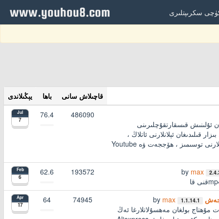
www.youhou8.com
ۈچى سكرىپتلىرى
قاچىلاش سانى
باھا
يېڭىلاندى
76.4
486090
Jul
7
غان ئۇلىنىش قىسقارتقۇچلىرىنى
ېرىڭ ، AdFly دىن ئاتلاڭ ، كىشىنى بىزار قىلىدىغان ئېلانلارنى ئاتلاڭ ،
توسۇشنى بايقاشنى چەكلەڭ ، كىشىنى بىزار قىلىدىغان كۆزنەك ۋە تەشۋىقاتلارنى توسىمىز ، ھۆججەت ۋە Youtube
62.6
193572
by
max
Feb
2.4.
6
ېجەش
max
by
74945
64
Apr
1.1.14.1
17
ەت مۇھتاج بولغان مەھسۇلاتلارغا ئەڭ