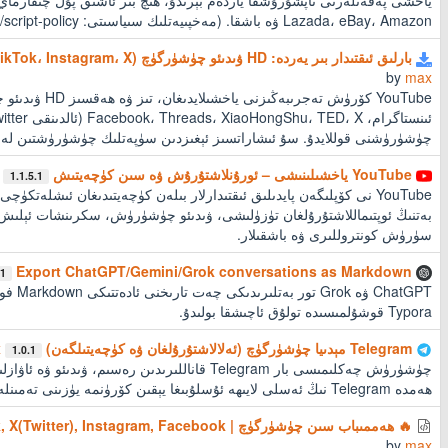
Lazada، eBay، Amazon ۋە باشقا. (مەخپىيەتلىك سىياسىتى: https://github.com/nuck-liu2335/script-policy)
بارلىق ئىقتىدار بىر يەردە: HD ۋىدىئو چۈشۈرگۈچ (YouTube، TikTok، Instagram، X ۋە باشقىلار)
by
max
YouTube كۆرۈش تەج
چۈشۈرۈشنى قوللايدۇ. سۇ ئىشاراتسىز ئېغىزدىن سۈپەتلىك چۈشۈرۈشتىن لەزز
YouTube ياخشىلىنىشى – ئورۇنلاشتۇرۇش ۋە سىن كۈچەيتىش
1.1.5.1
YouTube نى كۆپلىگەن پايدىلىق ئىقتىدارلار بىلەن كۈچەيتىدىغان ئىشلەتكۈ
بەتنىڭ ئوپتىماللاشتۇرۇلغان تۈزۈلىشى، ۋىدىئو چۈشۈرۈش، سكرىنشات ئېلىش، قا
سۈرۈش كونتروللىرى ۋە باشقىلار.
Export ChatGPT/Gemini/Grok conversations as Markdown
.1
ChatGPT ۋ
Typora قوشۇلمىسىدە تولۇق ئاچىشقا بولىدۇ.
Telegram مېدىيا چۈشۈرگۈچ (ئەلالاشتۇرۇلغان ۋە كۈچەيتىلگەن)
x
1.0.1
چۈشۈرۈش چەكلىمىسى بار Telegram قاناللىرىدىن رەسىم،
ھەمدە Telegram نىڭ ئەسلى لايىھە ئۇسلۇبىغا يېقىن كۆرۈنمە يۈزىنى تەمىنلەيدۇ.
🔥 ھەممىباب سىن چۈشۈرگۈچ | YouTube, TikTok, X(Twitter), Instagram, Facebook
by
max