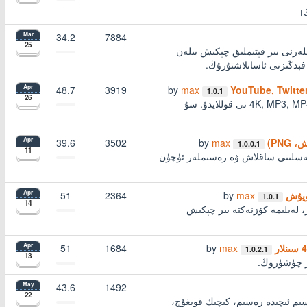
34.2
7884
Mar
25
ە رەسىملەرنى بىر قېتىملىق چېكىش بىلەن
فېدڭىزنى ئاسانلاشتۇرۇڭ.
48.7
3919
by
max
Apr
1.0.1
26
YouTube, Twitter, TikTok, Instagram, Facebook تىن سىن چۈشۈرۈڭ. 4K, MP3, MP4 نى قوللايدۇ. سۇ
39.6
3502
by
max
Apr
1.0.0.1
11
سلىنى ساقلاش ۋە رەسىملەر ئۈچۈن
51
2364
by
max
Apr
1.0.1
14
 پاكىز، لەيلىمە كۆزنەكتە بىر چېكىش
51
1684
by
max
Apr
1.0.2.1
13
43.6
1492
May
22
رەسىم ئىچىدە رەسىم، كىچىك قويغۇچ،