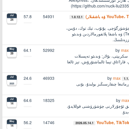
ياخشى پەقەتلەرنى تاپشۇرۇشقا ياردەم بېرىدۇ، ھىچ بىر ئاشىق پۇل چىقارماي. ھازىر كۆرسىتىلىدىغان: Aliexpress،
57.8
54931
Jul
1.0.12.1
24
رىبەڭىزنى ياخشىلايدىغان، تىز ۋە ھەقسىز HD ۋىدىئو چۈشۈرگۈچى. يۇتۇب، تيك توك، دۇيىن،
ئىنستاگرام، Facebook، Threads، XiaoHongShu، TED، X (ئالدىنقى Twitter) ۋە باشقا پلاتفورمالاردىن ۋىدىئو
ەتلىنىڭ.
64.1
52992
by
max
May
28
چى سكرىپتى، بۇلار: ۋىدىئو تەپسىلات
را/ئاق تېما ئالماشتۇرۇش، تېز ئالغا
24.6
46933
by
max
Jul
1.1
ە Grok تور بەتلىرىدىكى چەت تارىخنى ئادەتتىكى Markdown فورماتىغا چىقارسىڭىز بولىدۇ، بۇنى
2025
64.6
18325
by
ma
Jul
14
 ۋىدىئو ۋە ئاۋازلىق ئۇچۇرلارنى چۈشۈرۈشنى قوللايدۇ،
56.2
14746
May
2026.05.14.1
14