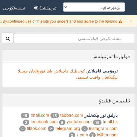
تىزىملىتىڭ
ئىشلەتكۈچى
Close
×
By continued use of this site you understand and agree to the binding
:
قوليازما تەرتىپلەش
ئومۇمىي قاچىلاش
كۈندىلىك قاچىلاش
باھا
قۇرۇلغان چېسلا
يېڭىلانغان ۋاقىت
ئىسمى
ئىلتىماس قىلىدۇ
بارلىق تور بېكەتلەر
taobao.com
tmall.com
15
15
facebook.com
youtube.com
tmall.hk
2
5
15
tiktok.com
telegram.org
instagram.com
2
2
2
x.com
twitter.com
2
2