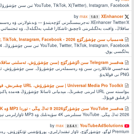
YouTube, TikTok, X(Twitter), Instagram, Facebook تىن سىن چۈشۈرۈڭ।
by
max
XEnhancer
1.0.1
XEnhancer Twitter/X تەجرىبىسىڭىزنى كۈچەيتىدۇ — ۋىدىئولارنى ۋ
ساقلاڭ، ۋاقىت بەلگىلىرىنى ئاچچىق-ئاشكارا قىلىپ بەلگىلەڭ، ۋە ئىجتىمائىي 
ھەممىباب سىن چۈشۈرگۈچ 2026 - YouTube, Twitter, TikTok, Instagram, Facebook
بەلگىسى يوق.
ھەقسىز Telegram سىن ჩۈشۈرگۈچ (سىن چۈشۈرۈش، ئەسلىنى ساقلاش، PNG)
شەخسىي قاناللاردىن سىن ۋە رەسىملەرنى چۈشۈرۈڭ. سىن چۈشۈرۈش، ئە
PNG نى قوللايدۇ.
Universal Media Pro Toolkit | سىن چۈشۈرۈش، URL چىقىرىش، قويۇش
بىۋاسىتە سىن URL لىرىنى چىقىرىڭ، مېدىيانى ئاسانلا چۈشۈرۈڭ ھەمدە
ئارقىلىق قويۇڭ.
هەقسىز YouTube سىن چۈشۈرگۈច 2026 ئەڭ يېڭى - توردا MP3 ۋە 4K سىنلار
2026 ئەڭ يېڭى. YouTube سىنلىرىنى 4K سۈپەتلىك ۋە MP3 ئاۋازلىرىنى تېز چۈشۈرۈڭ.
by
max
YouTubeAdSolutions
2.5.4.1
Premium لوگو، چۈشۈرگۈچ، ئاۋاز ئىقتىدارلىرى، يورۇتۇشنى ئۆتكۈزۈش، 