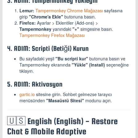
3. ADIM: Tampermonkey Yükleyin
Lemur:
Tampermonkey Chrome Mağazası
sayfasına
girip
"Chrome'a Ekle"
butonuna basın.
Firefox:
Ayarlar > Eklentiler (Add-ons) >
Tampermonkey
yanındaki
"+"
simgesine basın.
Tampermonkey Firefox Mağazası
4. ADIM: Scripti (Betiği) Kurun
Bu sayfadaki yeşil
"Bu scripti kur"
butonuna basın ve
Tampermonkey ekranında
"Yükle" (Install)
seçeneğine
tıklayın.
5. ADIM: Aktivasyon
gartic.io
sitesine girin. Sohbet gelmezse tarayıcı
menüsünden
"Masaüstü Sitesi"
modunu açın.
🇺🇸 English (English) - Restore
Chat & Mobile Adaptive