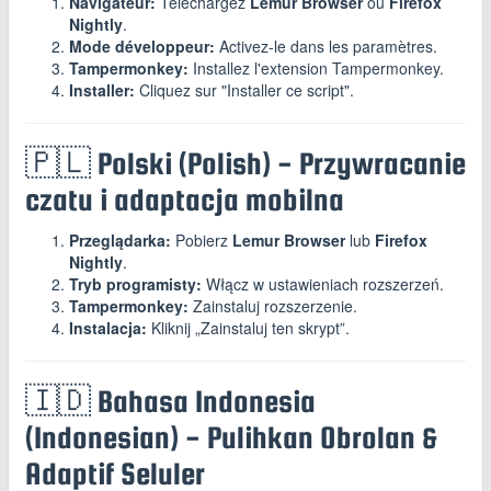
Navigateur:
Téléchargez
Lemur Browser
ou
Firefox
Nightly
.
Mode développeur:
Activez-le dans les paramètres.
Tampermonkey:
Installez l'extension Tampermonkey.
Installer:
Cliquez sur "Installer ce script".
🇵🇱 Polski (Polish) - Przywracanie
czatu i adaptacja mobilna
Przeglądarka:
Pobierz
Lemur Browser
lub
Firefox
Nightly
.
Tryb programisty:
Włącz w ustawieniach rozszerzeń.
Tampermonkey:
Zainstaluj rozszerzenie.
Instalacja:
Kliknij „Zainstaluj ten skrypt”.
🇮🇩 Bahasa Indonesia
(Indonesian) - Pulihkan Obrolan &
Adaptif Seluler