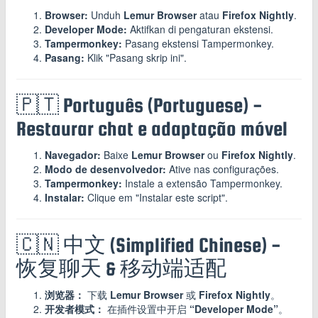
Browser:
Unduh
Lemur Browser
atau
Firefox Nightly
.
Developer Mode:
Aktifkan di pengaturan ekstensi.
Tampermonkey:
Pasang ekstensi Tampermonkey.
Pasang:
Klik "Pasang skrip ini".
🇵🇹 Português (Portuguese) -
Restaurar chat e adaptação móvel
Navegador:
Baixe
Lemur Browser
ou
Firefox Nightly
.
Modo de desenvolvedor:
Ative nas configurações.
Tampermonkey:
Instale a extensão Tampermonkey.
Instalar:
Clique em "Instalar este script".
🇨🇳 中文 (Simplified Chinese) -
恢复聊天 & 移动端适配
浏览器：
下载
Lemur Browser
或
Firefox Nightly
。
开发者模式：
在插件设置中开启
“Developer Mode”
。