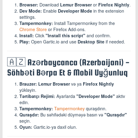
Browser:
Download
Lemur Browser
or
Firefox Nightly
.
Dev Mode:
Enable
Developer Mode
in the extension
settings.
Tampermonkey:
Install Tampermonkey from the
Chrome Store
or Firefox Add-ons.
Install:
Click
"Install this script"
and confirm.
Play:
Open Gartic.io and use
Desktop Site
if needed.
🇦🇿 Azərbaycanca (Azerbaijani) -
Söhbəti Bərpa Et & Mobil Uyğunluq
Brauzer:
Lemur Browser
və ya
Firefox Nightly
yükləyin.
Tərtibatçı Rejimi:
Ayarlarda
"Developer Mode"
aktiv
edin.
Tampermonkey:
Tampermonkey
quraşdırın.
Quraşdır:
Bu səhifədəki düyməyə basın və
"Quraşdır"
seçin.
Oyun:
Gartic.io-ya daxil olun.