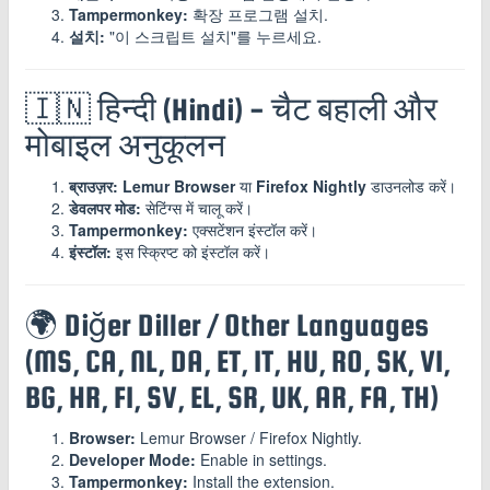
Tampermonkey:
확장 프로그램 설치.
설치:
"이 스크립트 설치"를 누르세요.
🇮🇳 हिन्दी (Hindi) - चैट बहाली और
मोबाइल अनुकूलन
ब्राउज़र:
Lemur Browser
या
Firefox Nightly
डाउनलोड करें।
डेवलपर मोड:
सेटिंग्स में चालू करें।
Tampermonkey:
एक्सटेंशन इंस्टॉल करें।
इंस्टॉल:
इस स्क्रिप्ट को इंस्टॉल करें।
🌍 Diğer Diller / Other Languages
(MS, CA, NL, DA, ET, IT, HU, RO, SK, VI,
BG, HR, FI, SV, EL, SR, UK, AR, FA, TH)
Browser:
Lemur Browser / Firefox Nightly.
Developer Mode:
Enable in settings.
Tampermonkey:
Install the extension.