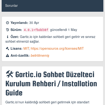
Sorunlar
Yayınlandı:
30 Apr
Sürüm:
güncellendi
1 May
4.0.1
+fbdd38f
Özet:
Gartic.io için kaldırılan sohbeti geri getirir ve sınırsız
sohbet etmenizi sağlar.
Lisans:
MIT
;
https://opensource.org/licenses/MIT
Anti-özellik:
belirtilmemiş
🛠 Gartic.io Sohbet Düzelteci
Kurulum Rehberi / Installation
Guide
Gartic.io'nun kaldırdığı sohbeti geri getirmek için standart