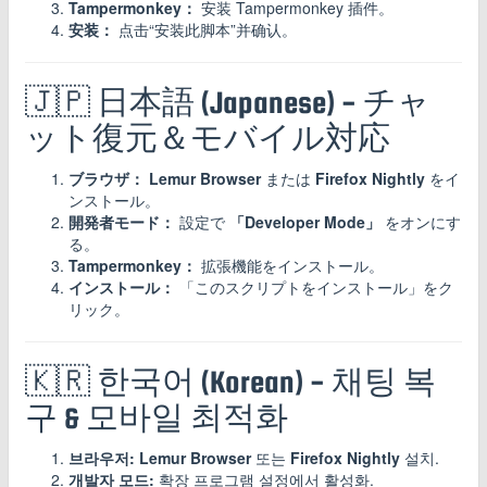
Tampermonkey：
安装 Tampermonkey 插件。
安装：
点击“安装此脚本”并确认。
🇯🇵 日本語 (Japanese) - チャ
ット復元＆モバイル対応
ブラウザ：
Lemur Browser
または
Firefox Nightly
をイ
ンストール。
開発者モード：
設定で
「Developer Mode」
をオンにす
る。
Tampermonkey：
拡張機能をインストール。
インストール：
「このスクリプトをインストール」をク
リック。
🇰🇷 한국어 (Korean) - 채팅 복
구 & 모바일 최적화
브라우저:
Lemur Browser
또는
Firefox Nightly
설치.
개발자 모드:
확장 프로그램 설정에서 활성화.