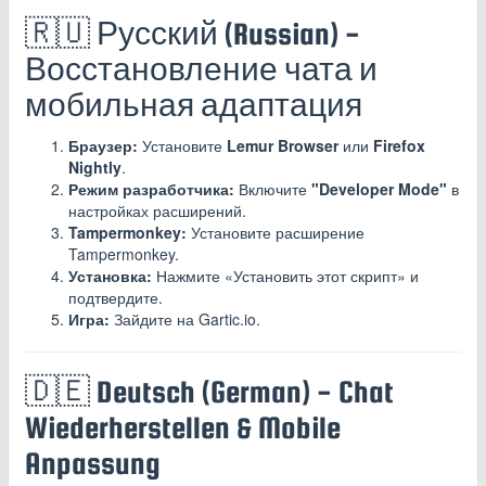
🇷🇺 Русский (Russian) -
Восстановление чата и
мобильная адаптация
Браузер:
Установите
Lemur Browser
или
Firefox
Nightly
.
Режим разработчика:
Включите
"Developer Mode"
в
настройках расширений.
Tampermonkey:
Установите расширение
Tampermonkey.
Установка:
Нажмите «Установить этот скрипт» и
подтвердите.
Игра:
Зайдите на Gartic.io.
🇩🇪 Deutsch (German) - Chat
Wiederherstellen & Mobile
Anpassung