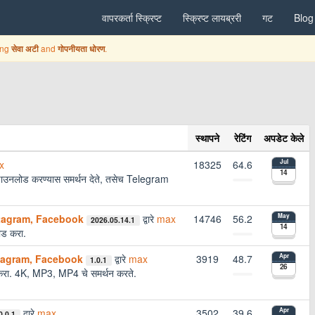
वापरकर्ता स्क्रिप्ट
स्क्रिप्ट लायब्ररी
गट
Blog
ing
and
.
सेवा अटी
गोपनीयता धोरण
स्थापने
रेटिंग
अपडेट केले
x
18325
64.6
Jul
14
 डाउनलोड करण्यास समर्थन देते, तसेच Telegram
nstagram, Facebook
द्वारे
max
14746
56.2
May
2026.05.14.1
14
ड करा.
nstagram, Facebook
द्वारे
max
3919
48.7
Apr
1.0.1
26
ा. 4K, MP3, MP4 चे समर्थन करते.
द्वारे
max
3502
39.6
Apr
0.0.1