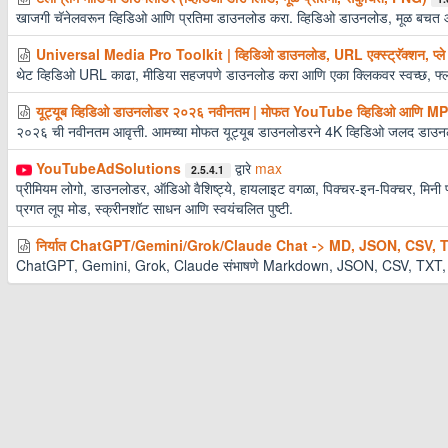
खाजगी चॅनेलवरून व्हिडिओ आणि प्रतिमा डाउनलोड करा. व्हिडिओ डाउनलोड, मूळ बचत आण
Universal Media Pro Toolkit | व्हिडिओ डाउनलोड, URL एक्स्ट्रॅक्शन, प्ले
थेट व्हिडिओ URL काढा, मीडिया सहजपणे डाउनलोड करा आणि एका क्लिकवर स्वच्छ, फ्लोटिंग
यूट्यूब व्हिडिओ डाउनलोडर २०२६ नवीनतम | मोफत YouTube व्हिडिओ आणि M
२०२६ ची नवीनतम आवृत्ती. आमच्या मोफत यूट्यूब डाउनलोडरने 4K व्हिडिओ जलद डाउन
YouTubeAdSolutions
द्वारे
max
2.5.4.1
प्रीमियम लोगो, डाउनलोडर, ऑडिओ वैशिष्ट्ये, हायलाइट वगळा, पिक्चर-इन-पिक्चर, मिनी प्
प्रगत लूप मोड, स्क्रीनशॉट साधन आणि स्वयंचलित पुष्टी.
निर्यात ChatGPT/Gemini/Grok/Claude Chat -> MD, JSON, CSV,
ChatGPT, Gemini, Grok, Claude संभाषणे Markdown, JSON, CSV, TXT, HTM