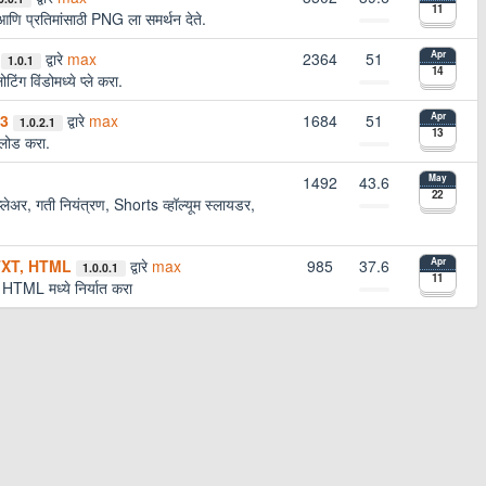
11
ि प्रतिमांसाठी PNG ला समर्थन देते.
द्वारे
max
2364
51
Apr
1.0.1
14
 विंडोमध्ये प्ले करा.
P3
द्वारे
max
1684
51
Apr
1.0.2.1
13
लोड करा.
1492
43.6
May
22
लेअर, गती नियंत्रण, Shorts व्हॉल्यूम स्लायडर,
 TXT, HTML
द्वारे
max
985
37.6
Apr
1.0.0.1
11
L मध्ये निर्यात करा