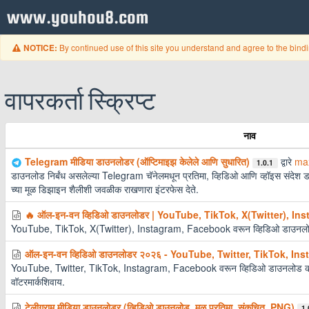
www.youhou8.com
By continued use of this site you understand and agree to the bind
NOTICE:
वापरकर्ता स्क्रिप्ट
नाव
Telegram मीडिया डाउनलोडर (ऑप्टिमाइझ केलेले आणि सुधारित)
द्वारे
ma
1.0.1
डाउनलोड निर्बंध असलेल्या Telegram चॅनेलमधून प्रतिमा, व्हिडिओ आणि व्हॉइस संदेश
च्या मूळ डिझाइन शैलीशी जवळीक राखणारा इंटरफेस देते.
🔥 ऑल-इन-वन व्हिडिओ डाउनलोडर | YouTube, TikTok, X(Twitter), I
YouTube, TikTok, X(Twitter), Instagram, Facebook वरून व्हिडिओ डाउनलो
ऑल-इन-वन व्हिडिओ डाउनलोडर २०२६ - YouTube, Twitter, TikTok, I
YouTube, Twitter, TikTok, Instagram, Facebook वरून व्हिडिओ डाउनलोड कर
वॉटरमार्कशिवाय.
टेलीग्राम मीडिया डाउनलोडर (व्हिडिओ डाउनलोड, मूळ प्रतिमा, संकुचित, PNG)
1.