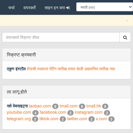
चर्चा
वापरकर्ते
साइन इन करा
C
×
स्क्रिप्ट क्रमवारी
एकूण इंस्टॉल
रोजची स्थापना
रेटिंग
तारीख तयार केली
अद्यतनित तारीख
नाव
ला लागू होते
सर्व वेबसाइट्स
taobao.com
tmall.com
tmall.hk
8
8
8
youtube.com
facebook.com
instagram.com
4
2
2
telegram.org
tiktok.com
twitter.com
x.com
2
2
2
2