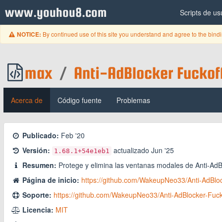
www.youhou8.com
Scripts de us
By continued use of this site you understand and agree to the bind
NOTICE:
max
/
Anti-AdBlocker Fuckof
Acerca de
Código fuente
Problemas
Publicado:
Feb '20
Versión:
actualizado
Jun '25
1.68.1
+54e1eb1
Resumen:
Protege y elimina las ventanas modales de Anti-AdBl
Página de inicio:
https://github.com/WakeupNeo33/Anti-AdBloc
Soporte:
https://github.com/WakeupNeo33/Anti-AdBlocker-Fucko
Licencia:
MIT