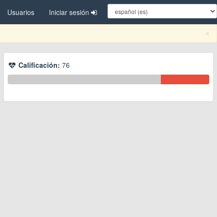
Usuarios
Iniciar sesión
C
×
Calificación:
76
ternar menú desplegable