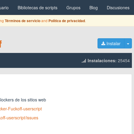
uario
Bibliotecas de scripts
Grupos
Blog
Discusiones
ing
and
.
Términos de servicio
Política de privacidad
f
Al
Instalar
Instalaciones:
25454
ockers de los sitios web
ker-Fuckoff-userscript
ff-userscript/issues