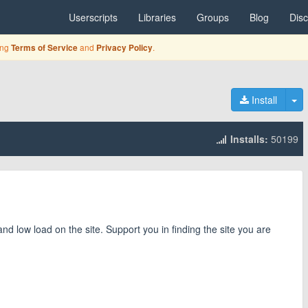
Userscripts
Libraries
Groups
Blog
Dis
ing
and
.
Terms of Service
Privacy Policy
To
Install
Installs:
50199
low load on the site. Support you in finding the site you are