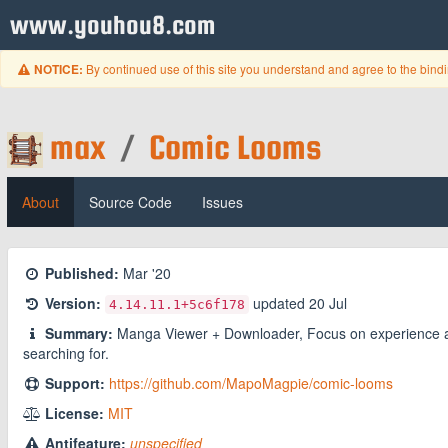
www.youhou8.com
By continued use of this site you understand and agree to the bind
NOTICE:
max
/
Comic Looms
About
Source Code
Issues
Published:
Mar '20
Version:
updated
20 Jul
4.14.11.1
+5c6f178
Summary:
Manga Viewer + Downloader, Focus on experience and 
searching for.
Support:
https://github.com/MapoMagpie/comic-looms
License:
MIT
Antifeature:
unspecified