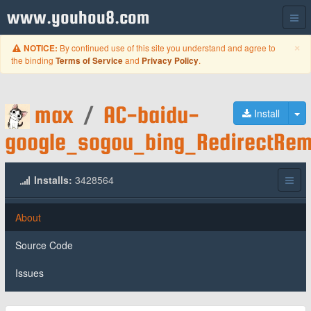
www.youhou8.com
C
×
By continued use of this site you understand and agree to
NOTICE:
the binding
and
.
Terms of Service
Privacy Policy
max
/
AC-baidu-
To
Install
google_sogou_bing_RedirectRe
Installs:
3428564
About
Source Code
Issues