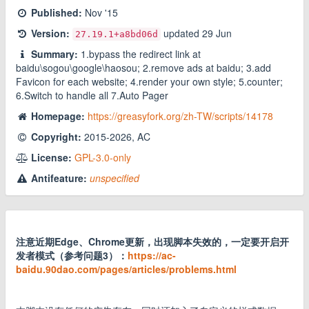
Published:
Nov '15
Version:
updated
29 Jun
27.19.1
+a8bd06d
Summary:
1.bypass the redirect link at
baidu\sogou\google\haosou; 2.remove ads at baidu; 3.add
Favicon for each website; 4.render your own style; 5.counter;
6.Switch to handle all 7.Auto Pager
Homepage:
https://greasyfork.org/zh-TW/scripts/14178
Copyright:
2015-2026, AC
License:
GPL-3.0-only
Antifeature:
unspecified
注意近期Edge、Chrome更新，出现脚本失效的，一定要开启开
发者模式（参考问题3）：
https://ac-
baidu.90dao.com/pages/articles/problems.html