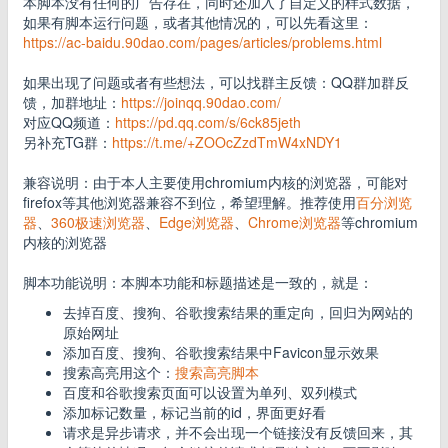
本脚本没有任何的广告存在，同时还加入了自定义的样式数据，
如果有脚本运行问题，或者其他情况的，可以先看这里：
https://ac-baidu.90dao.com/pages/articles/problems.html
如果出现了问题或者有些想法，可以找群主反馈：QQ群加群反
馈，加群地址：
https://joinqq.90dao.com/
对应QQ频道：
https://pd.qq.com/s/6ck85jeth
另补充TG群：
https://t.me/+ZOOcZzdTmW4xNDY1
兼容说明：由于本人主要使用chromium内核的浏览器，可能对
firefox等其他浏览器兼容不到位，希望理解。推荐使用
百分浏览
器
、
360极速浏览器
、
Edge浏览器
、
Chrome浏览器
等chromium
内核的浏览器
脚本功能说明：本脚本功能和标题描述是一致的，就是：
去掉百度、搜狗、谷歌搜索结果的重定向，回归为网站的
原始网址
添加百度、搜狗、谷歌搜索结果中Favicon显示效果
搜索高亮用这个：
搜索高亮脚本
百度和谷歌搜索页面可以设置为单列、双列模式
添加标记数量，标记当前的id，界面更好看
请求是异步请求，并不会出现一个链接没有反馈回来，其