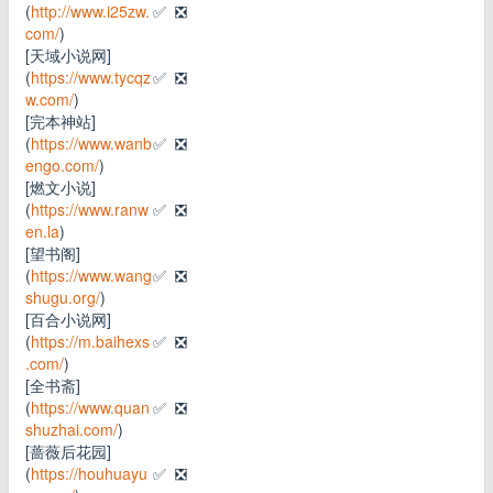
(
http://www.i25zw.
✅
❎
com/
)
[天域小说网]
(
https://www.tycqz
✅
❎
w.com/
)
[完本神站]
(
https://www.wanb
✅
❎
engo.com/
)
[燃文小说]
(
https://www.ranw
✅
❎
en.la
)
[望书阁]
(
https://www.wang
✅
❎
shugu.org/
)
[百合小说网]
(
https://m.baihexs
✅
❎
.com/
)
[全书斋]
(
https://www.quan
✅
❎
shuzhai.com/
)
[蔷薇后花园]
(
https://houhuayu
✅
❎