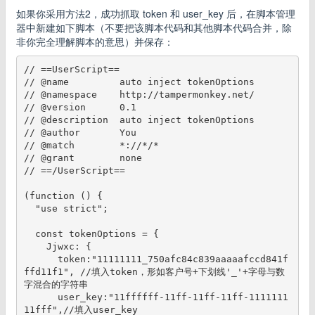
如果你采用方法2，成功抓取 token 和 user_key 后，在脚本管理
器中新建如下脚本（不要把该脚本代码和其他脚本代码合并，除
非你完全理解脚本的意思）并保存：
// ==UserScript==

// @name         auto inject tokenOptions

// @namespace    http://tampermonkey.net/

// @version      0.1

// @description  auto inject tokenOptions

// @author       You

// @match        *://*/*

// @grant        none

// ==/UserScript==

(function () {

  "use strict";

  const tokenOptions = {

    Jjwxc: {

      token:"11111111_750afc84c839aaaaafccd841f
ffd11f1", //填入token，形如客户号+下划线'_'+字母与数
字混合的字符串

      user_key:"11ffffff-11ff-11ff-11ff-1111111
11fff",//填入user_key
