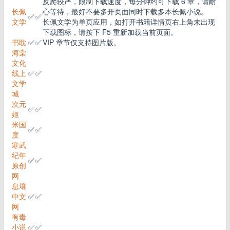
反爬较严，限制下载速度，每分钟约可下载 6 章，请耐
长佩
心等待，最好不要多开页面同时下载多本长佩小说。
✅
✅
文学
长佩文学为单页应用，如打开书籍详情页右上角未出现
下载图标，请按下 F5 重新加载当前页面。
书耽
✅
✅
VIP 章节仅支持图片版。
海棠
文化
线上
✅
✅
文学
城
次元
✅
✅
姬
米国
✅
✅
度
寒武
纪年
✅
✅
原创
网
息壤
中文
✅
✅
网
有毒
小说
✅
✅