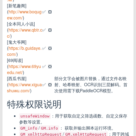
[新笔趣阁]
(
http://www.boqug
✅
❎
ew.com/
)
[全本同人小说]
(
https://www.qbtr.c
✅
❎
c/
)
[鬼大爷网]
(
https://b.guidaye.
✅
❎
com/
)
[69阅读]
(
https://www.69yu
✅
❎
edu.net/
)
[西瓜书屋]
部分文字会被图片替换，通过文件名映
(
https://www.xigua
✅
❎
射、哈希映射、OCR识别三层解码。首
shuwu.com/
)
次使用需下载PaddleOCR模型。
特殊权限说明
：用于获取自定义筛选函数、自定义保存
unsafeWindow
参数等设置。
/
： 获取并输出脚本运行环境。
GM_info
GM.info
/
：用于跨域
GM_xmlhttpRequest
GM.xmlHttpRequest