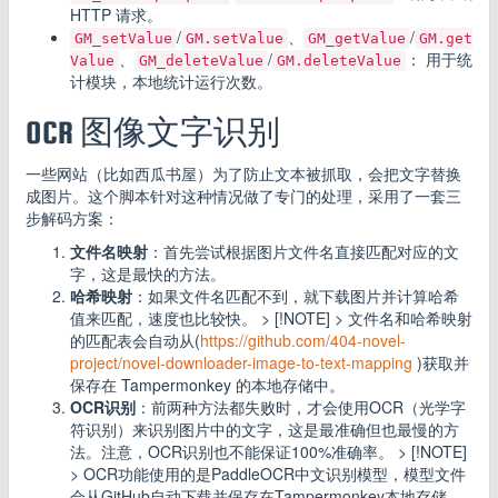
HTTP 请求。
/
、
/
GM_setValue
GM.setValue
GM_getValue
GM.get
、
/
： 用于统
Value
GM_deleteValue
GM.deleteValue
计模块，本地统计运行次数。
OCR 图像文字识别
一些网站（比如西瓜书屋）为了防止文本被抓取，会把文字替换
成图片。这个脚本针对这种情况做了专门的处理，采用了一套三
步解码方案：
文件名映射
：首先尝试根据图片文件名直接匹配对应的文
字，这是最快的方法。
哈希映射
：如果文件名匹配不到，就下载图片并计算哈希
值来匹配，速度也比较快。 > [!NOTE] > 文件名和哈希映射
的匹配表会自动从(
https://github.com/404-novel-
project/novel-downloader-image-to-text-mapping
)获取并
保存在 Tampermonkey 的本地存储中。
OCR识别
：前两种方法都失败时，才会使用OCR（光学字
符识别）来识别图片中的文字，这是最准确但也最慢的方
法。注意，OCR识别也不能保证100%准确率。 > [!NOTE]
> OCR功能使用的是PaddleOCR中文识别模型，模型文件
会从GitHub自动下载并保存在Tampermonkey本地存储