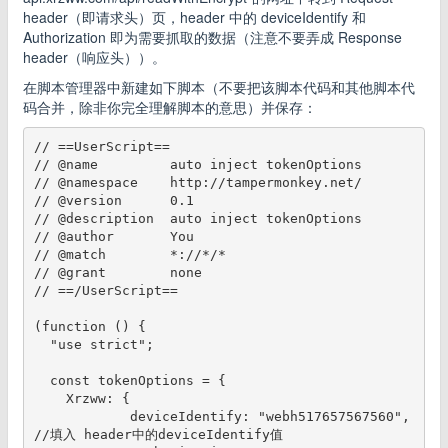
header（即请求头）页，header 中的 deviceIdentify 和
Authorization 即为需要抓取的数据（注意不要弄成 Response
header（响应头））。
在脚本管理器中新建如下脚本（不要把该脚本代码和其他脚本代
码合并，除非你完全理解脚本的意思）并保存：
// ==UserScript==

// @name         auto inject tokenOptions

// @namespace    http://tampermonkey.net/

// @version      0.1

// @description  auto inject tokenOptions

// @author       You

// @match        *://*/*

// @grant        none

// ==/UserScript==

(function () {

  "use strict";

  const tokenOptions = {

    Xrzww: {

            deviceIdentify: "webh517657567560", 
//填入 header中的deviceIdentify值
