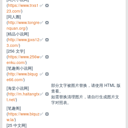
(
https://www.trxs1
✅
❎
23.com/
)
[同人圈]
(
http://www.tongre
✅
❎
nquan.org/
)
[精品小说网]
(
http://www.jpxs12
✅
❎
3.com/
)
[256 文学]
(
https://www.256w
✅
❎
enku.com/
)
[笔趣阁小说网]
(
http://www.biqug
✅
❎
e66.com/
)
部分文字被图片替换，请使用 HTML 版
[海棠小说网]
查看。
(
http://m.haitangtx
✅
❎
如需替换清理图片，请自行生成图片文
t.net/
)
字对照表。
[笔趣阁]
(
https://www.biquz
✅
❎
w.la/
)
[25 中文网]