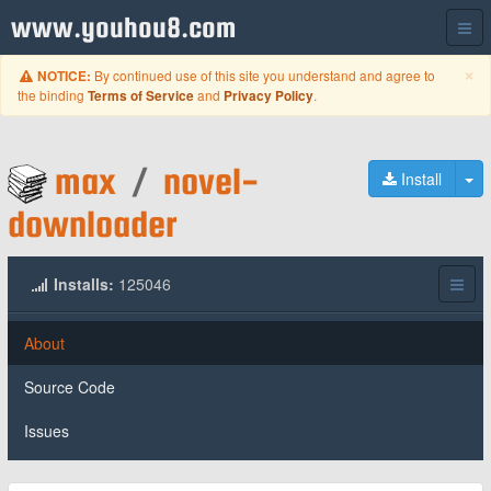
www.youhou8.com
C
×
By continued use of this site you understand and agree to
NOTICE:
the binding
and
.
Terms of Service
Privacy Policy
max
/
novel-
To
Install
downloader
Installs:
125046
About
Source Code
Issues