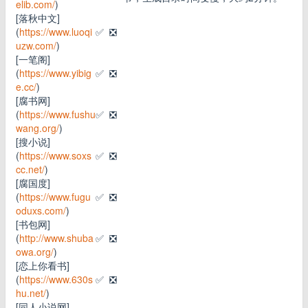
elib.com/
)
[落秋中文]
(
https://www.luoqi
✅
❎
uzw.com/
)
[一笔阁]
(
https://www.yibig
✅
❎
e.cc/
)
[腐书网]
(
https://www.fushu
✅
❎
wang.org/
)
[搜小说]
(
https://www.soxs
✅
❎
cc.net/
)
[腐国度]
(
https://www.fugu
✅
❎
oduxs.com/
)
[书包网]
(
http://www.shuba
✅
❎
owa.org/
)
[恋上你看书]
(
https://www.630s
✅
❎
hu.net/
)
[同人小说网]