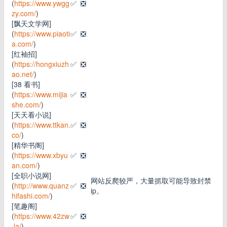
(
https://www.ywgg
✅
❎
zy.com/
)
[飘天文学网]
(
https://www.piaoti
✅
❎
a.com/
)
[红袖招]
(
https://hongxiuzh
✅
❎
ao.net/
)
[38 看书]
(
https://www.mijia
✅
❎
she.com/
)
[天天看小说]
(
https://www.ttkan.
✅
❎
co/
)
[精华书阁]
(
https://www.xbyu
✅
❎
an.com/
)
[全职小说网]
网站反爬较严，大量抓取可能导致封禁
(
http://www.quanz
✅
❎
ip。
hifashi.com/
)
[笔趣阁]
(
https://www.42zw
✅
❎
.la/
)