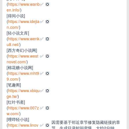
(
https://www.wanb
✅
❎
en.info/
)
[得间小说]
(
https://www.idejia
✅
❎
n.com/
)
[轻小说文库]
(
https://www.wenk
✅
❎
u8.net/
)
[西方奇幻小说网]
(
https://www.west
✅
❎
novel.com/
)
[棉花糖小说网]
(
https://www.mht9
✅
❎
9.com/
)
[笔趣阁]
(
https://www.xbiqu
✅
❎
ge.tw/
)
[红叶书斋]
(
https://www.007z
✅
❎
w.com/
)
[哩哔轻小说]
因需要基于邻近章节修复隐藏链接的章
(
https://www.linov
✅
❎
节，生成目录时间变慢，大约2分钟。