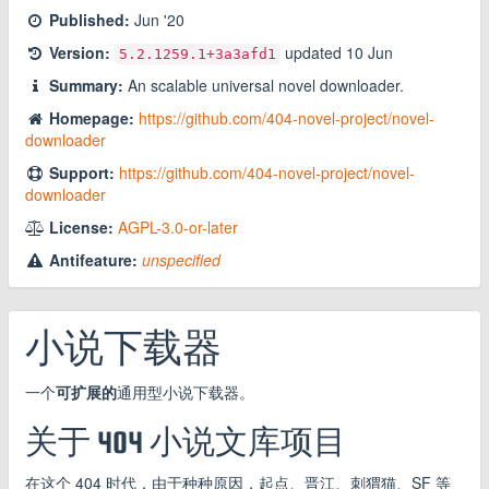
Published:
Jun '20
Version:
updated
10 Jun
5.2.1259.1
+3a3afd1
Summary:
An scalable universal novel downloader.
Homepage:
https://github.com/404-novel-project/novel-
downloader
Support:
https://github.com/404-novel-project/novel-
downloader
License:
AGPL-3.0-or-later
Antifeature:
unspecified
小说下载器
一个
可扩展的
通用型小说下载器。
关于 404 小说文库项目
在这个 404 时代，由于种种原因，起点、晋江、刺猬猫、SF 等