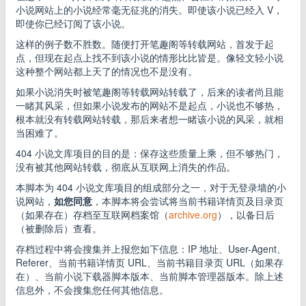
小说网站上的小说经常毫无征兆的消失。即使该小说已经入 V，
即使你已经订阅了该小说。
这样的例子数不胜数。随便打开笔趣阁等转载网站，首发于起
点，但现在起点上找不到该小说的情形比比皆是。像轻文轻小说
这种整个网站都上天了的情况也不是没有。
如果小说消失时被笔趣阁等转载网站转载了，后来的读者尚且能
一睹其风采，但如果小说发布的网站不是起点，小说也不够热，
根本就没有转载网站转载，那后来者想一睹该小说的风采，就相
当困难了。
404 小说文库项目的目的是：保存这些质量上乘，但不够热门，
没有被其他网站转载，彻底从互联网上消失的作品。
本脚本为 404 小说文库项目的组成部分之一，对于无登录墙的小
说网站，
如您同意
，本脚本将会尝试将当前书籍详情页及目录页
（如果存在）存档至互联网档案馆（
archive.org
），以备日后
（被删除后）查看。
存档过程中将会搜集并上报您如下信息：IP 地址、User-Agent、
Referer、当前书籍详情页 URL、当前书籍目录页 URL（如果存
在）、当前小说下载器脚本版本、当前脚本管理器版本。除上述
信息外，不会搜集您任何其他信息。