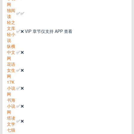
网
独阅
✅
✅
读
轻之
文库
✅
❌
VIP 章节仅支持 APP 查看
轻小
说
纵横
中文
✅
❌
网
花语
女生
✅
❌
网
17K
小说
✅
❌
网
书海
小说
✅
❌
网
塔读
✅
❌
文学
七猫