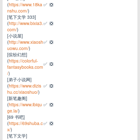
(
https://www.18ka
✅
❎
nshu.com/
)
[笔下文学 333]
(
http://www.bixia3.
✅
❎
com/
)
[小说屋]
(
http://www.xiaosh
✅
❎
uowu.com/
)
[缤纷幻想]
(
https://colorful-
✅
❎
fantasybooks.com
/
)
[弟子小说网]
(
https://www.dizis
✅
❎
hu.cc/xiaoshuo/
)
[新笔趣阁]
(
https://www.ibiqu
✅
❎
ge.la/
)
[69 书吧]
(
https://69shuba.c
✅
❎
x/
)
[笔下文学]