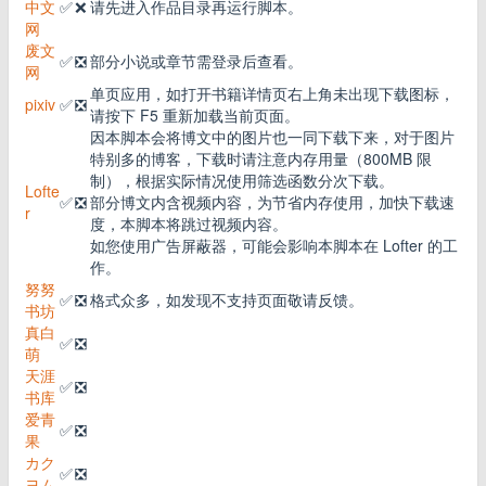
中文
✅
❌
请先进入作品目录再运行脚本。
网
废文
✅
❎
部分小说或章节需登录后查看。
网
单页应用，如打开书籍详情页右上角未出现下载图标，
pixiv
✅
❎
请按下 F5 重新加载当前页面。
因本脚本会将博文中的图片也一同下载下来，对于图片
特别多的博客，下载时请注意内存用量（800MB 限
制），根据实际情况使用筛选函数分次下载。
Lofte
✅
❎
部分博文内含视频内容，为节省内存使用，加快下载速
r
度，本脚本将跳过视频内容。
如您使用广告屏蔽器，可能会影响本脚本在 Lofter 的工
作。
努努
✅
❎
格式众多，如发现不支持页面敬请反馈。
书坊
真白
✅
❎
萌
天涯
✅
❎
书库
爱青
✅
❎
果
カク
✅
❎
ヨム