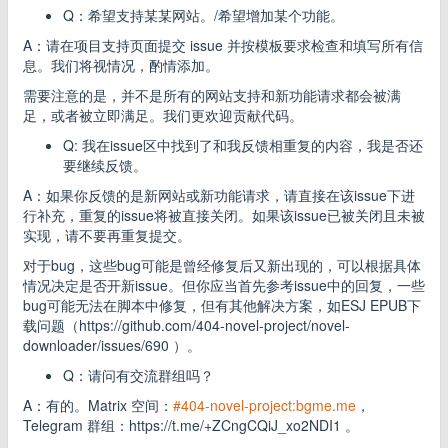
Q：希望支持某某网站。/希望增加某个功能。
A：请在项目支持页面提交 issue 并按模板要求检查和填写所有信
息。我们将视情况，酌情添加。
需要注意的是，并不是所有的网站支持和新功能请求都会被满
足，或者被立即满足。我们更欢迎贡献代码。
Q: 我在issue区中找到了和我反馈相重复的内容，我是否还
要继续反馈。
A：如果你反馈的是新网站或新功能请求，请直接在该issue下进
行补充，重复的issue将被直接关闭。如果该issue已被关闭且未被
实现，请不要再重复提交。
对于bug，这些bug可能是曾经修复后又新出现的，可以根据具体
情况决定是否开新issue。但你应当首先参考issue中的回复，一些
bug可能无法在脚本中修复，但有其他解决方案，如ESJ EPUB下
载问题（https://github.com/404-novel-project/novel-
downloader/issues/690 ）。
Q：请问有交流群组吗？
A：有的。Matrix 空间：
#404-novel-project:bgme.me
，
Telegram 群组：https://t.me/+ZCngCQiJ_xo2NDI1 。