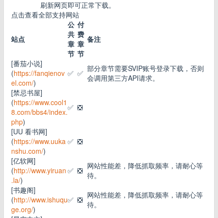
刷新网页即可正常下载。
点击查看全部支持网站
公
付
共
费
站点
备注
章
章
节
节
[番茄小说]
部分章节需要SVIP账号登录下载，否则
(
https://fanqienov
✅
✅
会调用第三方API请求。
el.com/
)
[禁忌书屋]
(
https://www.cool1
✅
❎
8.com/bbs4/index.
php
)
[UU 看书网]
(
https://www.uuka
✅
❎
nshu.com/
)
[亿软网]
网站性能差，降低抓取频率，请耐心等
(
http://www.yiruan
✅
❎
待。
.la/
)
[书趣阁]
网站性能差，降低抓取频率，请耐心等
(
http://www.ishuqu
✅
❎
待。
ge.org/
)