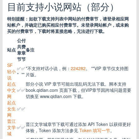
目前支持小说网站（部分）
特别提醒：如欲下载支持列表中网站的付费章节，请登录相应网
站帐户，并确定已购买相应付费章节。未登录网站帐户，或未购
买的付费章节，下载时将直接忽略，无法进行下载。
公
付
共
费
站点
备注
章
章
节
节
SF
✅
✅
*不支持对话小说，例：
224282
。 **VIP 章节仅支持图
轻小
*
**
片版。
说
起点
部分小说 VIP 章节可能出现乱码无法下载。脚本支持
中文
✅
✅
book.qidian.com 页面下载，但VIP章节因跨域问题需要
网
切换至 www.qidian.com 下载。
起点
女生
✅
✅
网
晋江
晋江文学城章节下载可通过添加 API Token 以获得更好
文学
✅
✅
体验，Token 添加方法参见
Token 填写一节
。
城